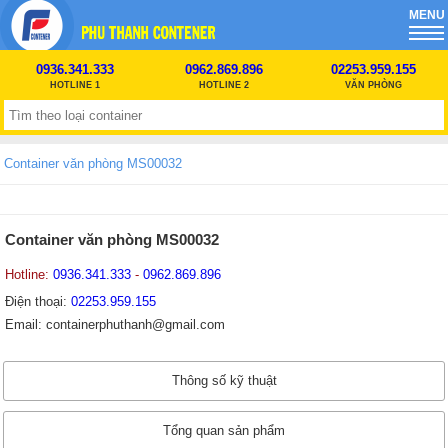
MENU
0936.341.333
0962.869.896
02253.959.155
HOTLINE 1
HOTLINE 2
VĂN PHÒNG
Container văn phòng MS00032
Container văn phòng MS00032
Hotline:
0936.341.333
-
0962.869.896
Điện thoại:
02253.959.155
Email: containerphuthanh@gmail.com
Thông số kỹ thuật
Tổng quan sản phẩm